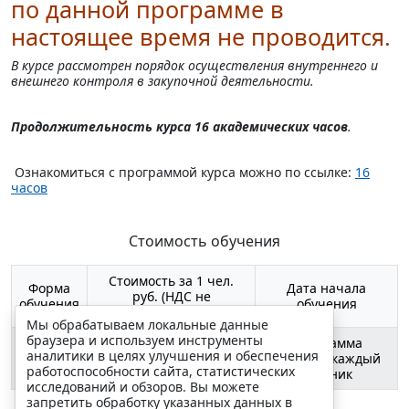
по данной программе в
настоящее время не проводится.
В курсе рассмотрен
порядок осуществления внутреннего и
внешнего контроля в закупочной деятельности.
Продолжительность курса 16 академических часов
.
Ознакомиться с программой курса можно по ссылке:
16
часов
Стоимость обучения
Стоимость за 1 чел.
Форма
Дата начала
руб. (НДС не
обучения
обучения
облагается)
Мы обрабатываем локальные данные
браузера и используем инструменты
Программа
1 500 */5 900
аналитики в целях улучшения и обеспечения
Заочная
стартует каждый
работоспособности сайта, статистических
вторник
исследований и обзоров. Вы можете
запретить обработку указанных данных в