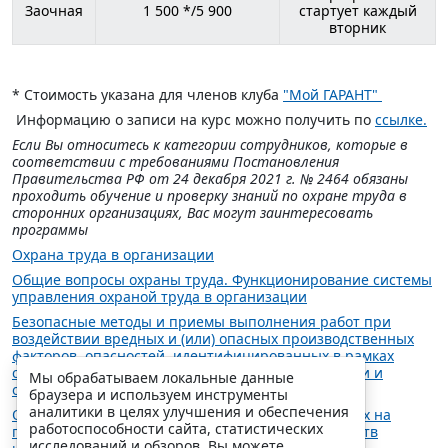
Заочная
1 500 */5 900
стартует каждый
вторник
* Стоимость указана для членов клуба
"Мой ГАРАНТ"
Информацию о записи на курс можно получить по
ссылке.
Если Вы относитесь к категории сотрудников, которые в
соответствии с требованиями Постановления
Правительства РФ от 24 декабря 2021 г. № 2464 обязаны
проходить обучение и проверку знаний по охране труда в
сторонних организациях, Вас могут заинтересовать
программы
Охрана труда в организации
Общие вопросы охраны труда. Функционирование системы
управления охраной труда в организации
Безопасные методы и приемы выполнения работ при
воздействии вредных и (или) опасных производственных
факторов, опасностей, идентифицированных в рамках
системы управления охраной труда в организации и
Мы обрабатываем локальные данные
оценки профессиональных рисков
браузера и используем инструменты
аналитики в целях улучшения и обеспечения
Оказание первой помощи при несчастных случаях на
работоспособности сайта, статистических
производстве.Использование (применение) средств
исследований и обзоров. Вы можете