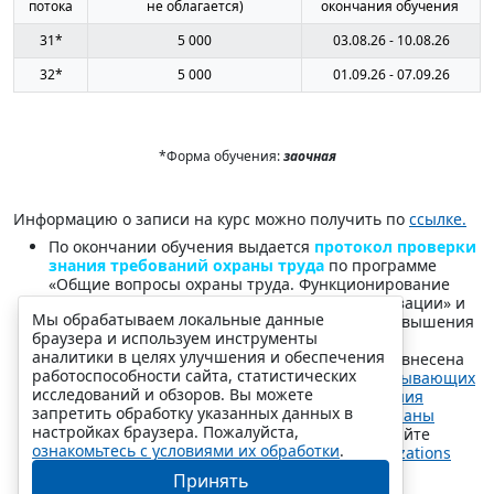
потока
не облагается)
окончания обучения
31*
5 000
03.08.26 - 10.08.26
32*
5 000
01.09.26 - 07.09.26
*Форма обучения:
заочная
Информацию о записи на курс можно получить по
ссылке.
По окончании обучения выдается
протокол проверки
знания требований охраны труда
по программе
«Общие вопросы охраны труда. Функционирование
системы управления охраной труда в организации» и
Мы обрабатываем локальные данные
удостоверение о прохождении программы повышения
браузера и используем инструменты
квалификации.
аналитики в целях улучшения и обеспечения
АНО прошла аккредитацию в Минтруда РФ и внесена
работоспособности сайта, статистических
в
Реестр аккредитованных организаций, оказывающих
исследований и обзоров. Вы можете
услуги в области охраны труда в части обучения
запретить обработку указанных данных в
работодателей и работников по вопросам охраны
настройках браузера. Пожалуйста,
труда
. Проверить аккредитацию можно на сайте
ознакомьтесь с условиями их обработки
.
Минтруда
https://akot.rosmintrud.ru/ot/organizations
Принять