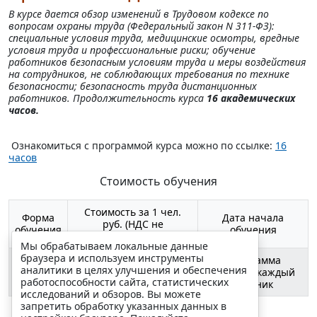
В курсе дается обзор изменений в Трудовом кодексе по
вопросам охраны труда (Федеральный закон N 311-ФЗ):
специальные условия труда, медицинские осмотры, вредные
условия труда и профессиональные риски; обучение
работников безопасным условиям труда и меры воздействия
на сотрудников, не соблюдающих требования по технике
безопасности; безопасность труда дистанционных
работников. Продолжительность курса
16 академических
часов.
Ознакомиться с программой курса можно по ссылке:
16
часов
Стоимость обучения
Стоимость за 1 чел.
Форма
Дата начала
руб. (НДС не
обучения
обучения
облагается)
Мы обрабатываем локальные данные
браузера и используем инструменты
Программа
1000 */4000
аналитики в целях улучшения и обеспечения
Заочная
стартует каждый
работоспособности сайта, статистических
вторник
исследований и обзоров. Вы можете
запретить обработку указанных данных в